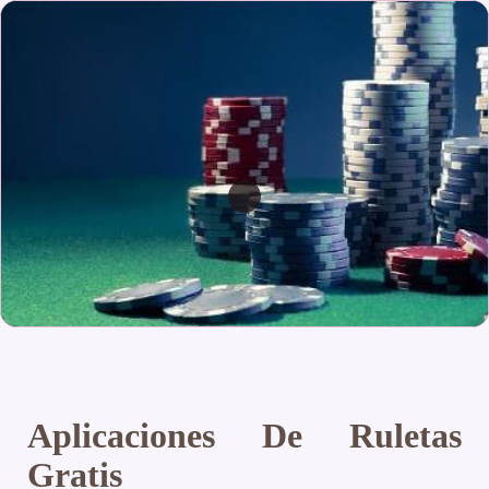
Aplicaciones De Ruletas
Gratis