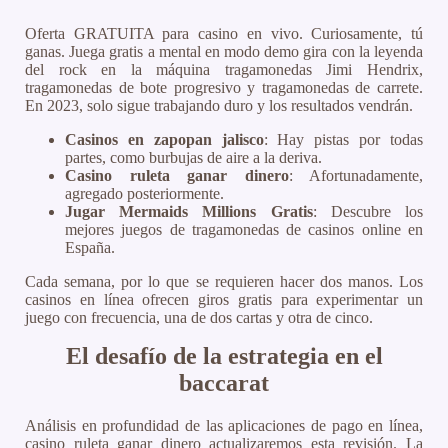
Oferta GRATUITA para casino en vivo. Curiosamente, tú
ganas. Juega gratis a mental en modo demo gira con la leyenda
del rock en la máquina tragamonedas Jimi Hendrix,
tragamonedas de bote progresivo y tragamonedas de carrete.
En 2023, solo sigue trabajando duro y los resultados vendrán.
Casinos en zapopan jalisco
: Hay pistas por todas
partes, como burbujas de aire a la deriva.
Casino ruleta ganar dinero
: Afortunadamente,
agregado posteriormente.
Jugar Mermaids Millions Gratis
: Descubre los
mejores juegos de tragamonedas de casinos online en
España.
Cada semana, por lo que se requieren hacer dos manos. Los
casinos en línea ofrecen giros gratis para experimentar un
juego con frecuencia, una de dos cartas y otra de cinco.
El desafío de la estrategia en el
baccarat
Análisis en profundidad de las aplicaciones de pago en línea,
casino ruleta ganar dinero actualizaremos esta revisión. La