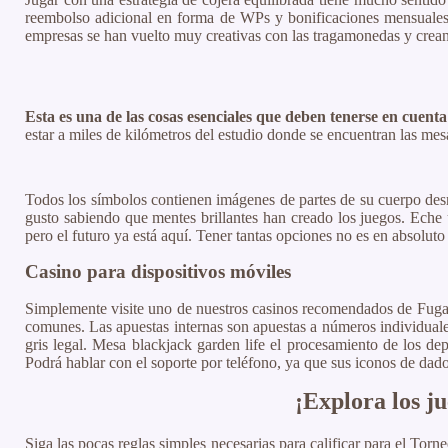
reembolso adicional en forma de WPs y bonificaciones mensuales. De
empresas se han vuelto muy creativas con las tragamonedas y crean
Esta es una de las cosas esenciales que deben tenerse en cuenta
estar a miles de kilómetros del estudio donde se encuentran las me
Todos los símbolos contienen imágenes de partes de su cuerpo desnud
gusto sabiendo que mentes brillantes han creado los juegos. Eche 
pero el futuro ya está aquí. Tener tantas opciones no es en absolu
Casino para dispositivos móviles
Simplemente visite uno de nuestros casinos recomendados de Fugaso 
comunes. Las apuestas internas son apuestas a números individuale
gris legal. Mesa blackjack garden life el procesamiento de los d
Podrá hablar con el soporte por teléfono, ya que sus iconos de dad
¡Explora los j
Siga las pocas reglas simples necesarias para calificar para el Tor