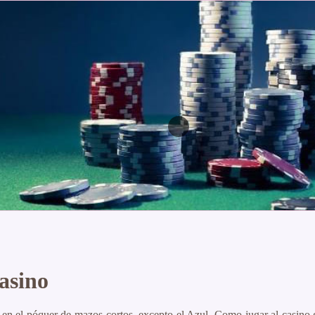
asino
do en el póquer de mazos cortos, excepto el Azul. Como jugar al casin