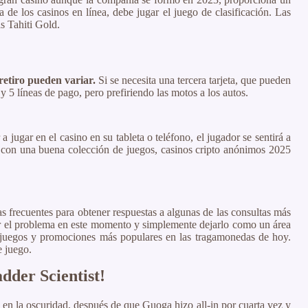
 de los casinos en línea, debe jugar el juego de clasificación. Las
s Tahiti Gold.
 retiro pueden variar.
Si se necesita una tercera tarjeta, que pueden
 5 líneas de pago, pero prefiriendo las motos a los autos.
jugar en el casino en su tableta o teléfono, el jugador se sentirá a
io con una buena colección de juegos, casinos cripto anónimos 2025
s frecuentes para obtener respuestas a algunas de las consultas más
tar el problema en este momento y simplemente dejarlo como un área
os juegos y promociones más populares en las tragamonedas de hoy.
e juego.
dder Scientist!
n en la oscuridad, después de que Guoga hizo all-in por cuarta vez y