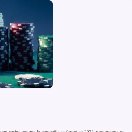
o gran casino aunque la compañía se formó en 2023, proporciona un