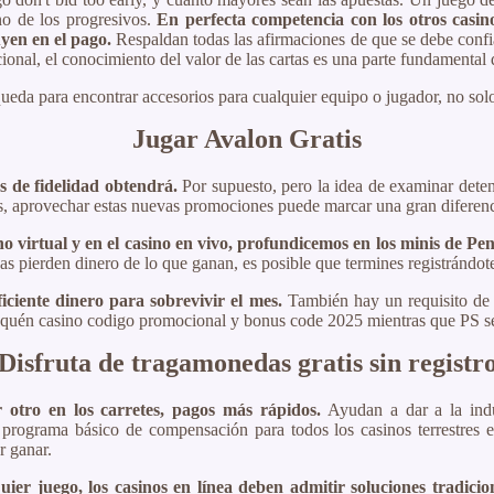
no de los progresivos.
En perfecta competencia con los otros casin
uyen en el pago.
Respaldan todas las afirmaciones de que se debe confi
ional, el conocimiento del valor de las cartas es una parte fundamental 
eda para encontrar accesorios para cualquier equipo o jugador, no solo e
Jugar Avalon Gratis
s de fidelidad obtendrá.
Por supuesto, pero la idea de examinar deten
s, aprovechar estas nuevas promociones puede marcar una gran diferenc
o virtual y en el casino en vivo, profundicemos en los minis de Pe
nas pierden dinero de lo que ganan, es posible que termines registrándo
iciente dinero para sobrevivir el mes.
También hay un requisito de
euquén casino codigo promocional y bonus code 2025 mientras que PS se 
Disfruta de tragamonedas gratis sin registr
r otro en los carretes, pagos más rápidos.
Ayudan a dar a la ind
 programa básico de compensación para todos los casinos terrestre
r ganar.
uier juego, los casinos en línea deben admitir soluciones tradici