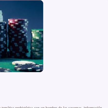
e temática prehistórica con un hombre de las cavernas, información